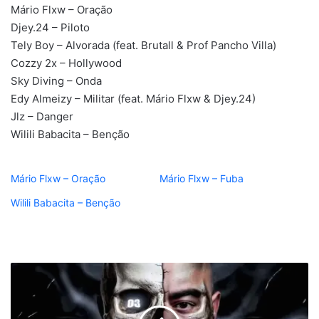
Mário Flxw – Oração
Djey.24 – Piloto
Tely Boy – Alvorada (feat. Brutall & Prof Pancho Villa)
Cozzy 2x – Hollywood
Sky Diving – Onda
Edy Almeizy – Militar (feat. Mário Flxw & Djey.24)
Jlz – Danger
Wilili Babacita – Benção
Mário Flxw – Oração
Mário Flxw – Fuba
Wilili Babacita – Benção
12
Furos
-
Na