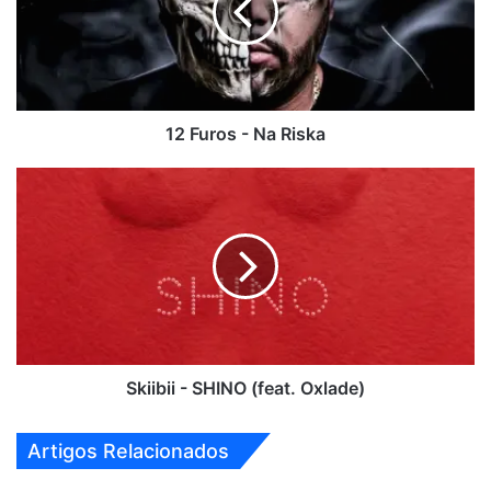
Riska
12 Furos - Na Riska
Skiibii
-
SHINO
(feat.
Oxlade)
Skiibii - SHINO (feat. Oxlade)
Artigos Relacionados