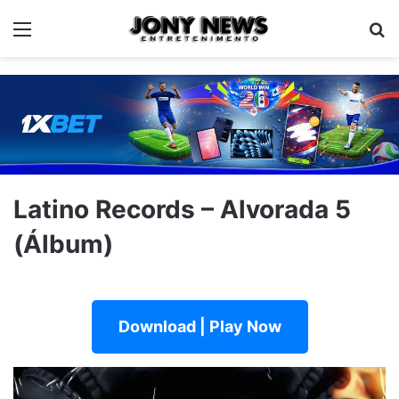
Menu
Pe
Latino Records – Alvorada 5
(Álbum)
Download | Play Now