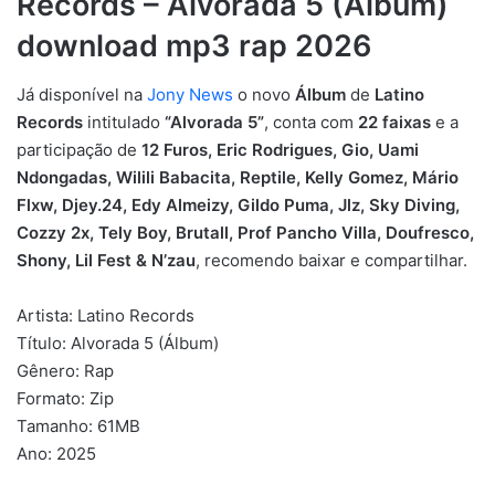
Records – Alvorada 5 (Álbum)
download mp3 rap 2026
Já disponível na
Jony News
o novo
Álbum
de
Latino
Records
intitulado
“Alvorada 5”
, conta com
22 faixas
e a
participação de
12 Furos, Eric Rodrigues, Gio, Uami
Ndongadas, Wilili Babacita, Reptile, Kelly Gomez, Mário
Flxw, Djey.24, Edy Almeizy, Gildo Puma, Jlz, Sky Diving,
Cozzy 2x, Tely Boy, Brutall, Prof Pancho Villa, Doufresco,
Shony, Lil Fest & N’zau
, recomendo baixar e compartilhar.
Artista: Latino Records
Título: Alvorada 5 (Álbum)
Gênero: Rap
Formato: Zip
Tamanho: 61MB
Ano: 2025