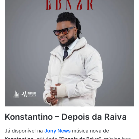
Konstantino – Depois da Raiva
Já disponível na
Jony News
música nova de