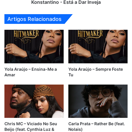
Konstantino - Está a Dar Inveja
Artigos Relacionados
Yola Araújo – Ensina-Me a
Yola Araújo – Sempre Foste
Amar
Tu
Chris MC – Viciado No Seu
Carla Prata – Rather Be (feat.
Beijo (feat. Cynthia Luz &
Nolais)