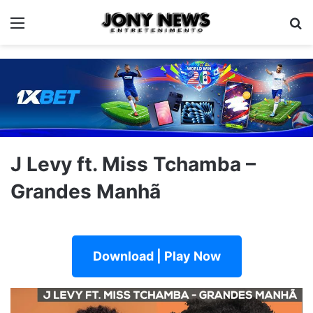
Menu
Pe
J Levy ft. Miss Tchamba –
Grandes Manhã
Download | Play Now