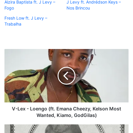
Alzira Baptista ft. J Levy –
J Levy ft. Andrédson Keys –
Fogo
Nos Brincou
Fresh Low ft. J Levy –
Trabalha
V-
Lex
-
Loengo
(ft.
Emana
Cheezy,
Kelson
Most
Wanted,
V-Lex - Loengo (ft. Emana Cheezy, Kelson Most
Kiamo,
Wanted, Kiamo, GodGilas)
GodGilas)
Teni