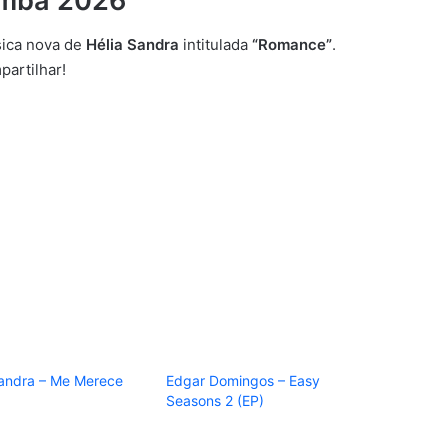
omba 2026
ica nova de
Hélia Sandra
intitulada
“Romance”
.
artilhar!
Sandra – Me Merece
Edgar Domingos – Easy
Seasons 2 (EP)