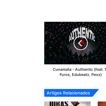
Cunamata
-
Authentic
(feat.
12
Furos,
Edubeatz,
Peoz)
Cunamata - Authentic (feat. 
Furos, Edubeatz, Peoz)
Artigos Relacionados