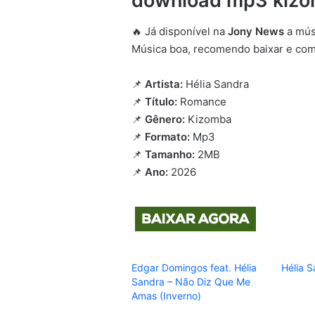
download mp3 kiz
🔥 Já disponível na
Jony News
a mús
Música boa, recomendo baixar e comp
📌
Artista:
Hélia Sandra
📌
Título:
Romance
📌
Gênero:
Kizomba
📌
Formato:
Mp3
📌
Tamanho:
2MB
📌
Ano:
2026
Edgar Domingos feat. Hélia
Hélia 
Sandra – Não Diz Que Me
Amas (Inverno)