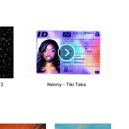
Nenny
-
Tiki
Taka
12
Nenny - Tiki Taka