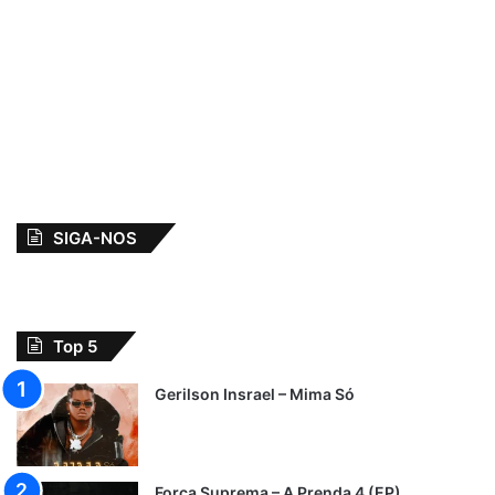
SIGA-NOS
Top 5
Gerilson Insrael – Mima Só
Força Suprema – A Prenda 4 (EP)