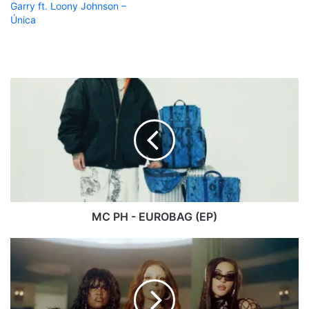
Garry ft. Loony Johnson –
Única
MC
PH
-
EUROBAG
(EP)
MC PH - EUROBAG (EP)
Sevdaliza
ft.
Pabllo
Vittar
&