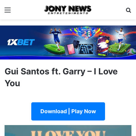
Menu
Pe
Gui Santos ft. Garry – I Love
You
Download | Play Now