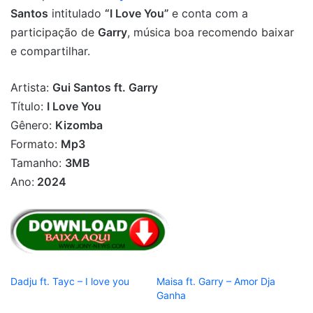
Santos
intitulado
“I Love You”
e conta com a
participação de
Garry
, música boa recomendo baixar
e compartilhar.
Artista:
Gui Santos ft. Garry
Título:
I Love You
Gênero:
Kizomba
Formato:
Mp3
Tamanho:
3MB
Ano:
2024
Dadju ft. Tayc – I love you
Maisa ft. Garry – Amor Dja
Ganha