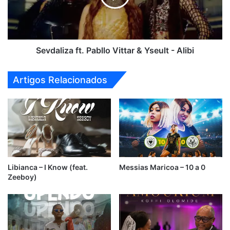
Yseult
-
Alibi
Sevdaliza ft. Pabllo Vittar & Yseult - Alibi
Artigos Relacionados
Libianca – I Know (feat.
Messias Maricoa – 10 a 0
Zeeboy)