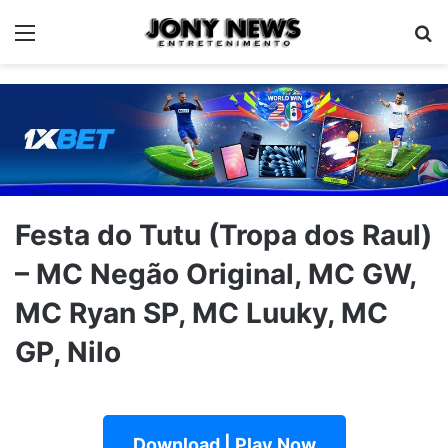
Menu
Pe
Festa do Tutu (Tropa dos Raul)
– MC Negão Original, MC GW,
MC Ryan SP, MC Luuky, MC
GP, Nilo
Download | Play Now