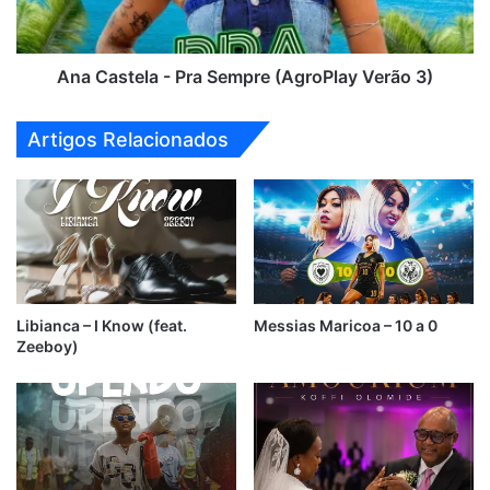
Mc
Verão
Piedro
3)
Ana Castela - Pra Sempre (AgroPlay Verão 3)
Artigos Relacionados
Libianca – I Know (feat.
Messias Maricoa – 10 a 0
Zeeboy)