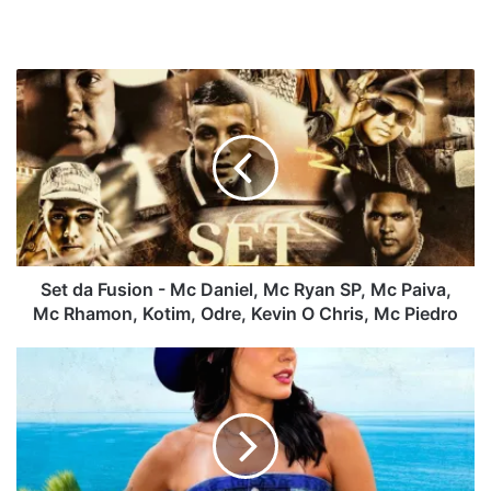
Set
da
Fusion
-
Mc
Daniel,
Mc
Ryan
SP,
Mc
Set da Fusion - Mc Daniel, Mc Ryan SP, Mc Paiva,
Paiva,
Mc Rhamon, Kotim, Odre, Kevin O Chris, Mc Piedro
Mc
Rhamon,
Ana
Kotim,
Castela
Odre,
-
Kevin
Pra
O
Sempre
Chris,
(AgroPlay