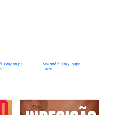
ft. Fally Ipupa –
Mokobé ft. Fally Ipupa –
t
Carré
Andredson
Keys
-