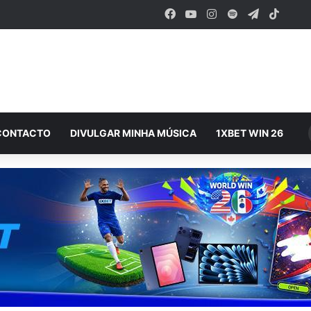
Facebook
YouTube
Instagram
Spotify
Telegram
TikTo
CONTACTO
DIVULGAR MINHA MÚSICA
1XBET WIN 26