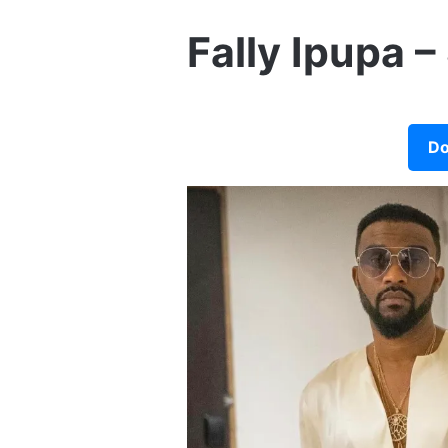
Fally Ipupa –
Do