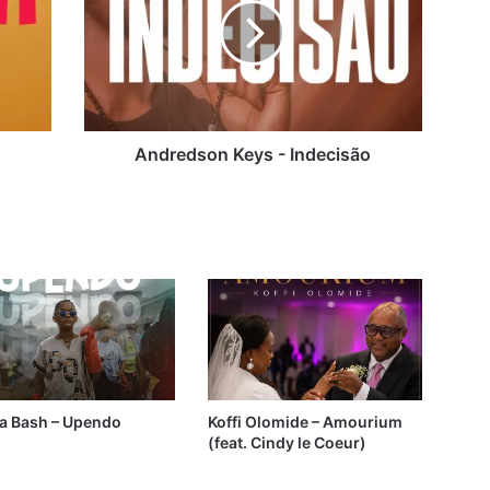
Indecisão
Andredson Keys - Indecisão
ia Bash – Upendo
Koffi Olomide – Amourium
(feat. Cindy le Coeur)