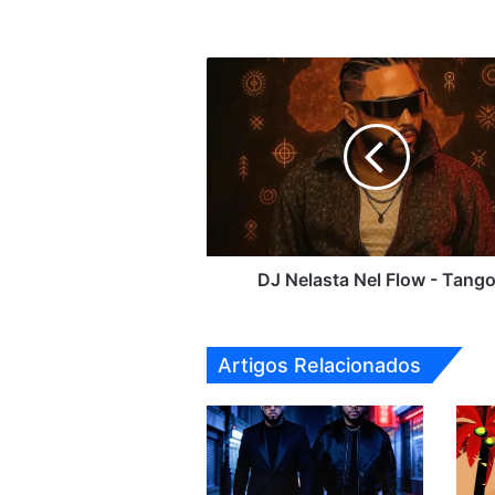
DJ
Nelasta
Nel
Flow
-
Tango
DJ Nelasta Nel Flow - Tang
Artigos Relacionados