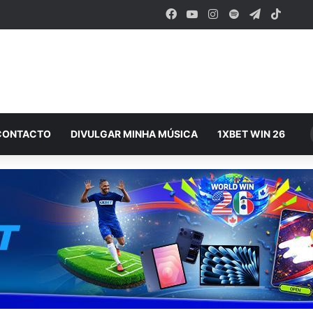
Facebook
YouTube
Instagram
Spotify
Telegram
TikTo
CONTACTO
DIVULGAR MINHA MÚSICA
1XBET WIN 26