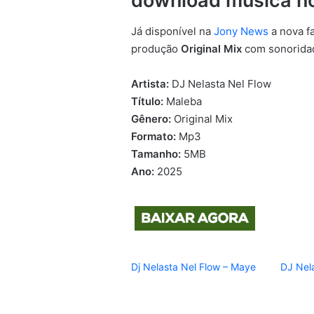
download musica n
Já disponível na
Jony News
a nova f
produção
Original Mix
com sonoridad
Artista:
DJ Nelasta Nel Flow
Título:
Maleba
Gênero:
Original Mix
Formato:
Mp3
Tamanho:
5MB
Ano:
2025
Dj Nelasta Nel Flow – Maye
DJ Nel