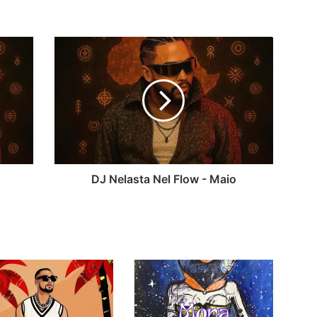
DJ
Nelasta
Nel
Flow
-
Maio
o
DJ Nelasta Nel Flow - Maio