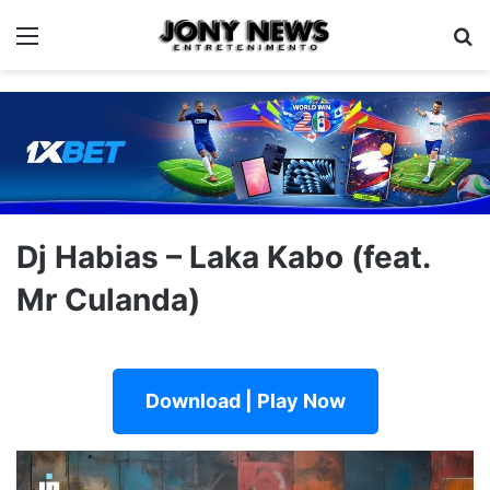
Menu
Pe
Dj Habias – Laka Kabo (feat.
Mr Culanda)
Download | Play Now