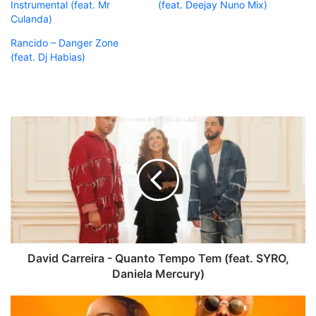
Instrumental (feat. Mr
(feat. Deejay Nuno Mix)
Culanda)
Rancido – Danger Zone
(feat. Dj Habias)
David
Carreira
-
Quanto
Tempo
Tem
(feat.
SYRO,
Daniela
Mercury)
David Carreira - Quanto Tempo Tem (feat. SYRO,
Daniela Mercury)
Erickson