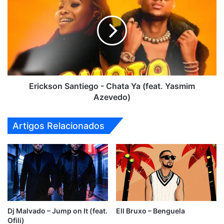
Santiego
-
Chata
Ya
(feat.
Yasmim
Azevedo)
Erickson Santiego - Chata Ya (feat. Yasmim
Azevedo)
Artigos Relacionados
Dj Malvado – Jump on It (feat.
Ell Bruxo – Benguela
Ofili)