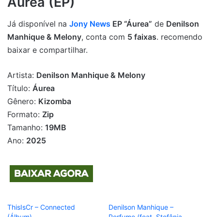
Áurea (EP)
Já disponível na
Jony News
EP “Áurea”
de
Denilson
Manhique & Melony
, conta com
5 faixas
. recomendo
baixar e compartilhar.
Artista:
Denilson Manhique & Melony
Título:
Áurea
Gênero:
Kizomba
Formato:
Zip
Tamanho:
19MB
Ano:
2025
ThisIsCr – Connected
Denilson Manhique –
(Álbum)
Perfume (feat. Stefânia