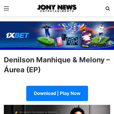
Menu
Pe
Denilson Manhique & Melony –
Áurea (EP)
Download | Play Now