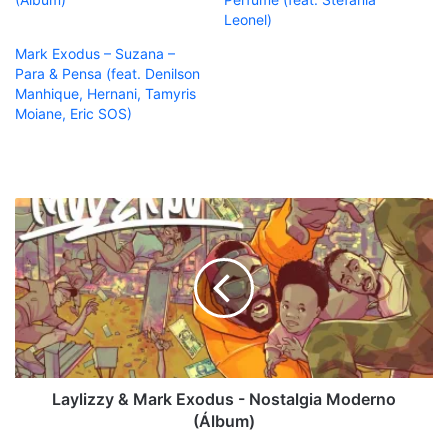
Leonel)
Mark Exodus – Suzana –
Para & Pensa (feat. Denilson
Manhique, Hernani, Tamyris
Moiane, Eric SOS)
Laylizzy
&
Mark
Exodus
-
Nostalgia
Moderno
(Álbum)
Laylizzy & Mark Exodus - Nostalgia Moderno
(Álbum)