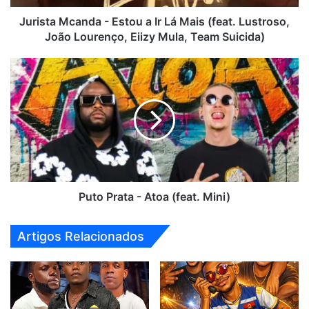
(feat.
Lustroso,
Jurista Mcanda - Estou a Ir Lá Mais (feat. Lustroso,
João
João Lourenço, Eiizy Mula, Team Suicida)
Lourenço,
Eiizy
Puto
Mula,
Prata
Team
-
Suicida)
Atoa
(feat.
Mini)
Puto Prata - Atoa (feat. Mini)
Artigos Relacionados