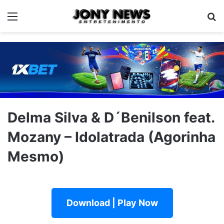
Menu
Pe
Delma Silva & D´Benilson feat.
Mozany – Idolatrada (Agorinha
Mesmo)
Download | Play Now