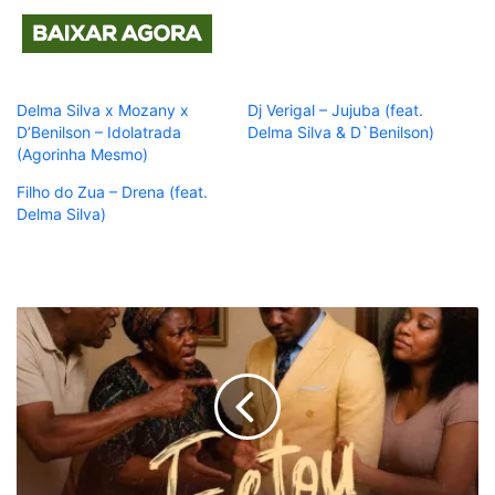
Delma Silva x Mozany x
Dj Verigal – Jujuba (feat.
D’Benilson – Idolatrada
Delma Silva & D`Benilson)
(Agorinha Mesmo)
Filho do Zua – Drena (feat.
Delma Silva)
Jurista
Mcanda
-
Estou
a
Ir
Lá
Mais