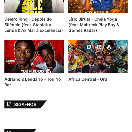
Delero King – Depois do
Lírio Biruta – Cheia Yoga
Silêncio (feat. Stanick a
(feat. Mabreck Play Boy &
Lenda & Ax Mar a Excelência)
Gomes Radar)
Adriano & Lendário – Tou No
África Central – Ora
Bar
SIGA-NOS