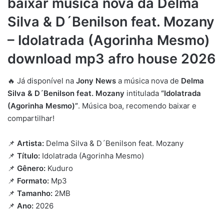
baixar música nova da Delma
Silva & D´Benilson feat. Mozany
– Idolatrada (Agorinha Mesmo)
download mp3 afro house 2026
🔥 Já disponível na
Jony News
a música nova de
Delma
Silva & D´Benilson feat. Mozany
intitulada
“Idolatrada
(Agorinha Mesmo)”
. Música boa, recomendo baixar e
compartilhar!
📌
Artista:
Delma Silva & D´Benilson feat. Mozany
📌
Título:
Idolatrada (Agorinha Mesmo)
📌
Gênero:
Kuduro
📌
Formato:
Mp3
📌
Tamanho:
2MB
📌
Ano:
2026