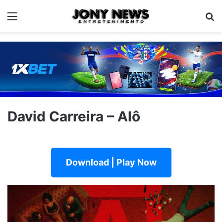
Menu
Pe
David Carreira – Alô
Download | Play Now