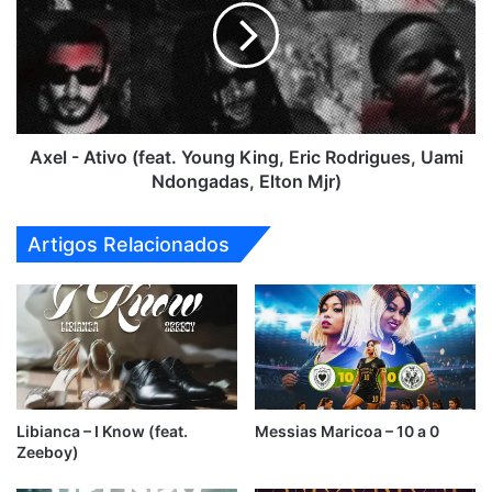
(feat.
Young
King,
Eric
Rodrigues,
Uami
Ndongadas,
Axel - Ativo (feat. Young King, Eric Rodrigues, Uami
Elton
Ndongadas, Elton Mjr)
Mjr)
Artigos Relacionados
Libianca – I Know (feat.
Messias Maricoa – 10 a 0
Zeeboy)