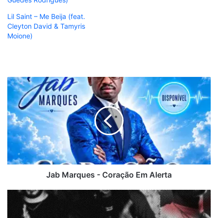
Lil Saint – Me Beija (feat.
Cleyton David & Tamyris
Moione)
Jab
Marques
-
Coração
Em
Alerta
Jab Marques - Coração Em Alerta
Axel
-
Ativo