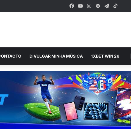
Facebook
YouTube
Instagram
Spotify
Telegram
TikTo
CONTACTO
DIVULGAR MINHA MÚSICA
1XBET WIN 26