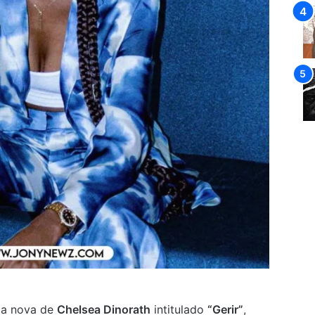
a nova de
Chelsea Dinorath
intitulado
“Gerir”
,