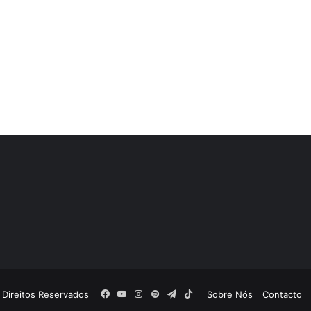
Facebook
YouTube
Instagram
Spotify
Telegram
TikTok
 Direitos Reservados
Sobre Nós
Contacto