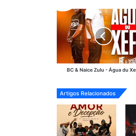
BC
&
Naice
Zulu
-
Água
du
Xefe
BC & Naice Zulu - Água du Xe
Artigos Relacionados