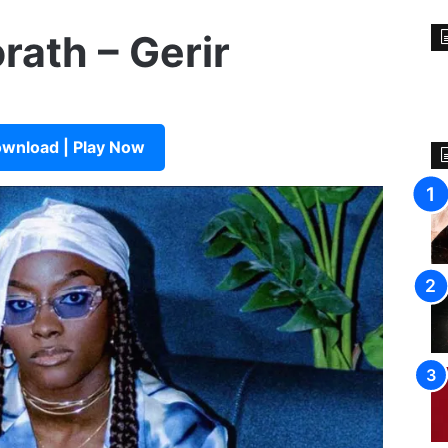
rath – Gerir
wnload | Play Now