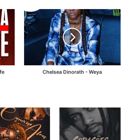
Chelsea
Dinorath
-
Weya
fe
Chelsea Dinorath - Weya