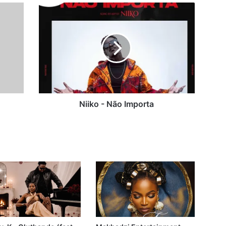
Niiko
-
Não
Importa
Niiko - Não Importa