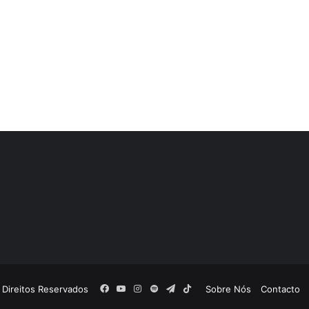
Facebook
YouTube
Instagram
Spotify
Telegram
TikTok
 Direitos Reservados
Sobre Nós
Contacto