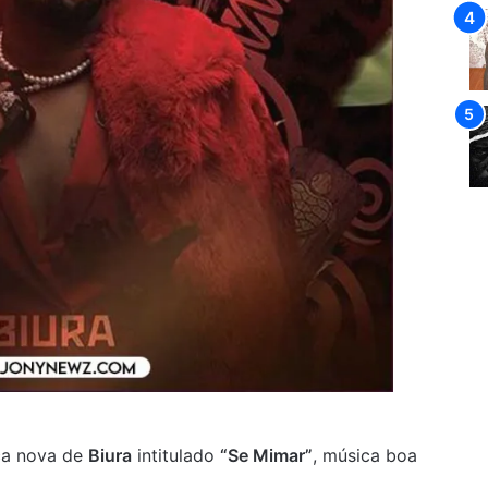
a nova de
Biura
intitulado
“Se Mimar”
, música boa