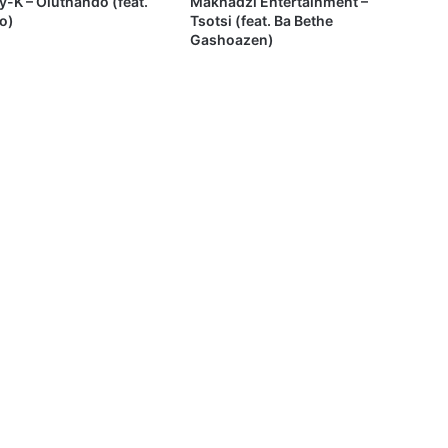
-K – Oluthando (feat.
Makhadzi Entertainment –
o)
Tsotsi (feat. Ba Bethe
Gashoazen)