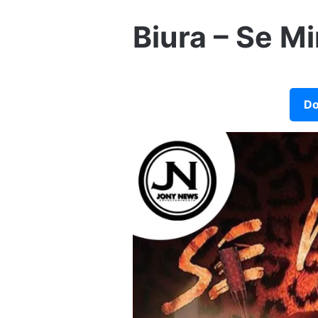
Biura – Se M
Do