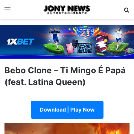
Menu
Pe
Bebo Clone – Ti Mingo É Papá
(feat. Latina Queen)
Download | Play Now