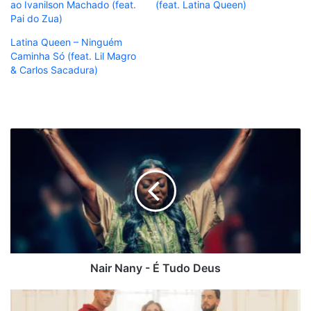
ao Ivanilson Machado (feat.
(feat. Latina Queen)
Pai do Zua)
Latina Queen – Ninguém
Caminha Só (feat. Lil Magro
& Carlos Sacadura)
Nair
Nany
-
É
Tudo
Deus
Nair Nany - É Tudo Deus
David
Carreira