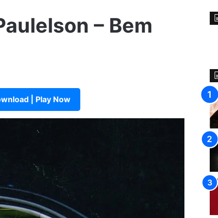
 Paulelson – Bem
wnload | Play Now