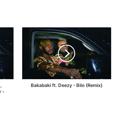
Bakabaki
ft.
Deezy
-
Bilo
(Remix)
,
Bakabaki ft. Deezy - Bilo (Remix)
 -