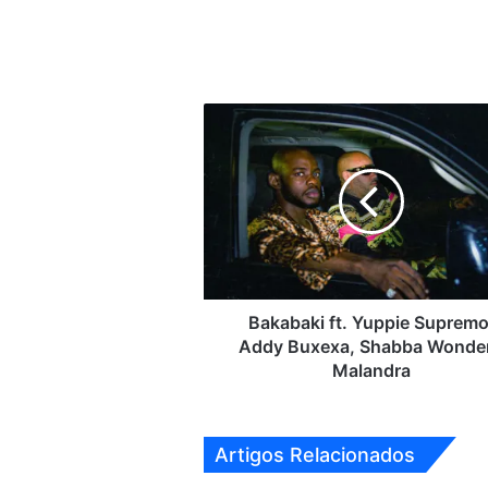
Bakabaki
ft.
Yuppie
Supremo,
Addy
Buxexa,
Shabba
Wonder
-
Malandra
Bakabaki ft. Yuppie Supremo
Addy Buxexa, Shabba Wonder
Malandra
Artigos Relacionados