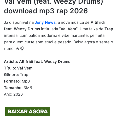
Vai Vem (feat. Weezy Drums)
download mp3 rap 2026
Já disponível na
Jony News
, a nova música de
Altifridi
feat. Weezy Drums
intitulada
“Vai Vem”
. Uma faixa de
Trap
intensa, com batida moderna e vibe marcante, perfeita
para quem curte som atual e pesado. Baixa agora e sente o
ritmo! 🔥🎧
Artista:
Altifridi feat. Weezy Drums
Título:
Vai Vem
Gênero:
Trap
Formato:
Mp3
Tamanho:
3MB
Ano: 2026