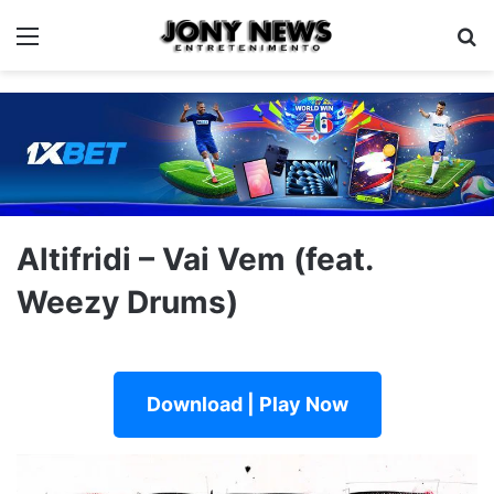
Menu
Pe
Altifridi – Vai Vem (feat.
Weezy Drums)
Download | Play Now