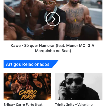
Kawe
-
Só
quer
Namorar
(feat.
Menor
MC,
G.A,
Marquinho
Kawe - Só quer Namorar (feat. Menor MC, G.A,
no
Marquinho no Beat)
Beat)
Artigos Relacionados
Briisa – Carro Forte (feat.
Trinity 3nity – Valentino