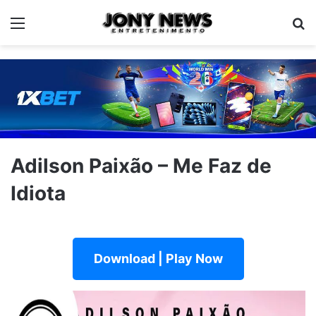
Menu
Pe
Adilson Paixão – Me Faz de
Idiota
Download | Play Now