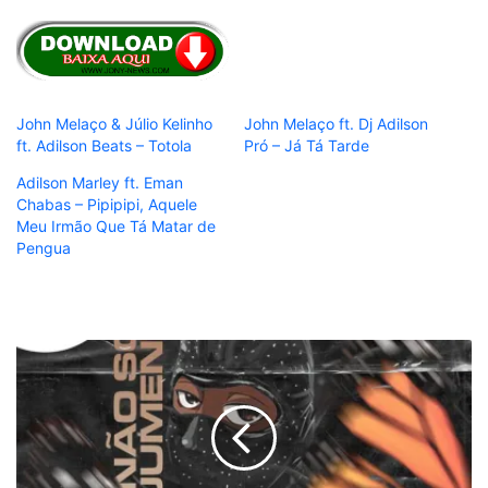
John Melaço & Júlio Kelinho
John Melaço ft. Dj Adilson
ft. Adilson Beats – Totola
Pró – Já Tá Tarde
Adilson Marley ft. Eman
Chabas – Pipipipi, Aquele
Meu Irmão Que Tá Matar de
Pengua
New
Clássico
AOA
-
Jumento