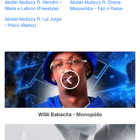
Abdiel Abdizzy ft. Hernâni –
Abdiel Abdizzy ft. Shane
Wade e Lebron (Freestyle)
Maquemba – Faz o Passe
Abdiel Abdizzy ft. Lul Jorge
– Plóco (Remix)
Wilili
Babacita
-
Monopólio
Wilili Babacita - Monopólio
Abdiel
Abdizzy