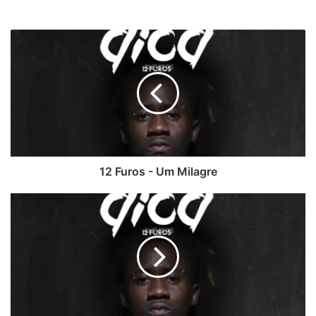
12
Furos
-
Um
Milagre
12 Furos - Um Milagre
12
Furos
-
Perdido
nas
Drogas