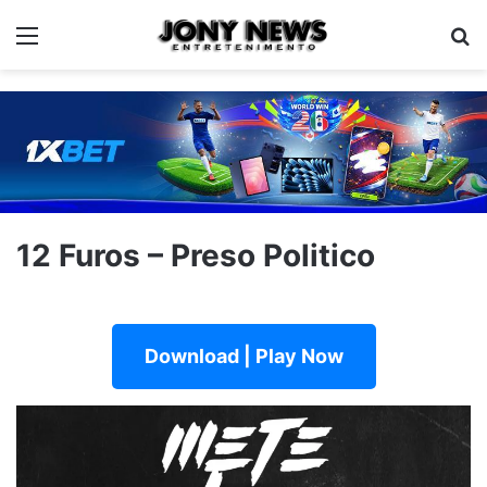
Menu
Pe
12 Furos – Preso Politico
Download | Play Now